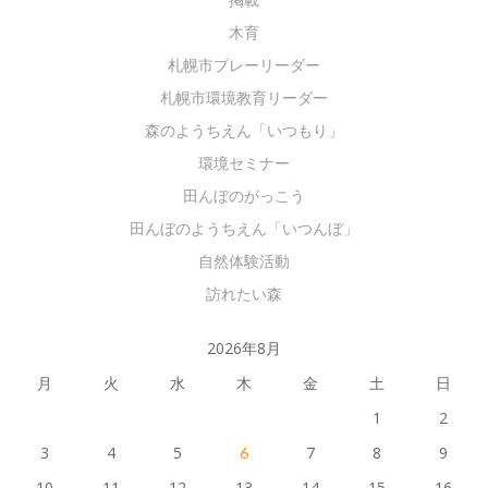
木育
札幌市プレーリーダー
札幌市環境教育リーダー
森のようちえん「いつもり」
環境セミナー
田んぼのがっこう
田んぼのようちえん「いつんぼ」
自然体験活動
訪れたい森
2026年8月
月
火
水
木
金
土
日
1
2
3
4
5
7
8
9
6
10
11
12
13
14
15
16