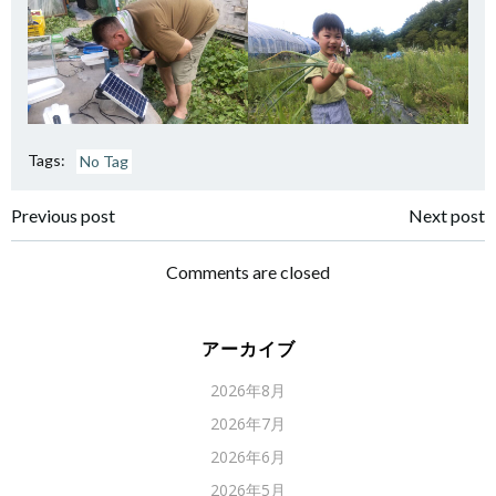
Tags:
No Tag
Post
Post
Previous post
Next post
navigation
navigation
Comments are closed
アーカイブ
2026年8月
2026年7月
2026年6月
2026年5月