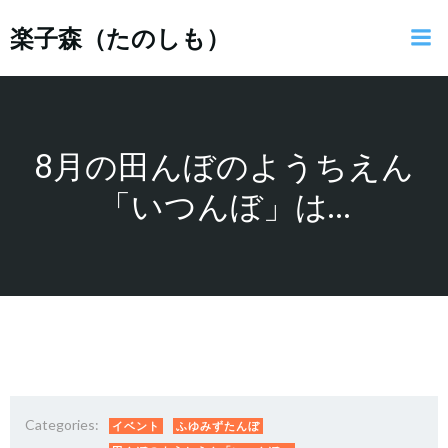
コ
楽子森（たのしも）
ン
テ
ン
ツ
へ
ス
8月の田んぼのようちえん
キ
「いつんぼ」は…
ッ
プ
Categories:
イベント
ふゆみずたんぼ