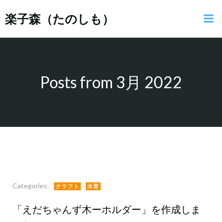
コ
楽子森（たのしも）
ン
テ
ン
ツ
へ
ス
Posts from 3月 2022
キ
ッ
プ
Categories:
クラフト
木育
「えだちゃんず木ーホルダー」を作成しま