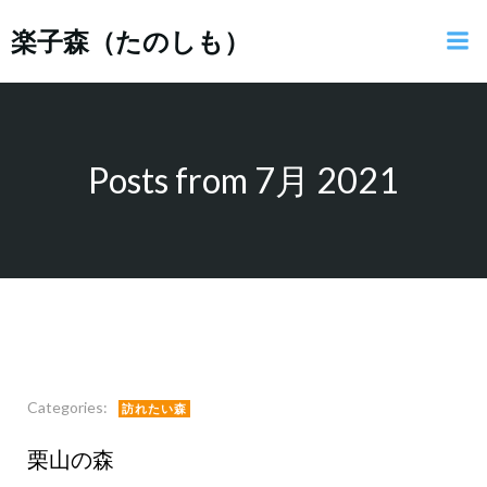
コ
楽子森（たのしも）
ン
テ
ン
ツ
へ
ス
Posts from 7月 2021
キ
ッ
プ
Categories:
訪れたい森
栗山の森