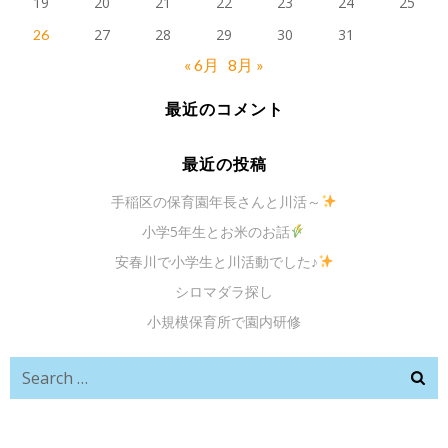
19
20
21
22
23
24
25
27
28
29
30
31
26
« 6月
8月 »
最近のコメント
最近の投稿
手稲区の保育園年長さんと川活～
小学5年生とお米のお話
安春川で小学生と川活動でした♪
シロマダラ探し
小規模保育所で園内研修
Search
for: