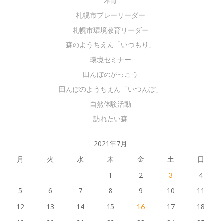
木育
札幌市プレーリーダー
札幌市環境教育リーダー
森のようちえん「いつもり」
環境セミナー
田んぼのがっこう
田んぼのようちえん「いつんぼ」
自然体験活動
訪れたい森
2021年7月
月
火
水
木
金
土
日
1
2
4
3
5
6
7
8
9
10
11
12
13
14
15
17
18
16