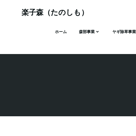
コ
ン
楽子森（たのしも）
テ
ン
ホーム
森部事業
ヤギ除草事業
ツ
へ
ス
キ
ッ
プ