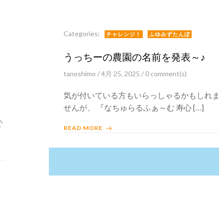
Categories:
チャレンジ！
ふゆみずたんぼ
うっちーの農園の名前を発表～♪
tanoshimo
/
4月 25, 2025
/
0
comment(s)
気が付いている方もいらっしゃるかもしれ
せんが、 『なちゅらるふぁ～む 寿心 […]
で
READ MORE