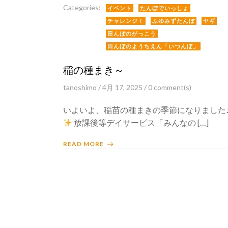
Categories:
イベント
たんぼでいっしょ
チャレンジ！
ふゆみずたんぼ
ヤギ
田んぼのがっこう
田んぼのようちえん「いつんぼ」
稲の種まき～
tanoshimo
/
4月 17, 2025
/
0
comment(s)
いよいよ、稲苗の種まきの季節になりました
放課後等デイサービス「みんなの […]
READ MORE