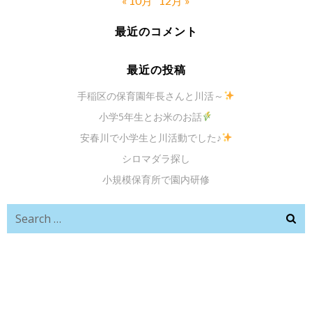
« 10月
12月 »
最近のコメント
最近の投稿
手稲区の保育園年長さんと川活～
小学5年生とお米のお話
安春川で小学生と川活動でした♪
シロマダラ探し
小規模保育所で園内研修
Search
for: