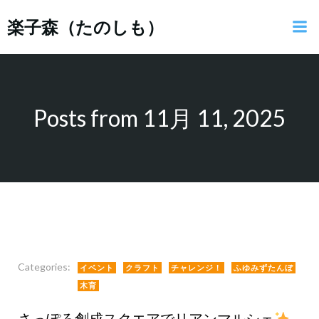
コ
楽子森（たのしも）
ン
テ
ン
ツ
へ
ス
Posts from 11月 11, 2025
キ
ッ
プ
Categories:
イベント
クラフト
チャレンジ！
ふゆみずたんぼ
木育
さっぽろ創成スクエアでリアンマルシェ