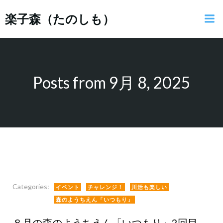
コ
楽子森（たのしも）
ン
テ
ン
ツ
へ
ス
Posts from 9月 8, 2025
キ
ッ
プ
Categories:
イベント
チャレンジ！
川活も楽しい
森のようちえん「いつもり」
８月の森のようちえん「いつもり」2回目、