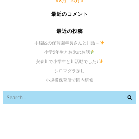
« 8月
10月 »
最近のコメント
最近の投稿
手稲区の保育園年長さんと川活～
小学5年生とお米のお話
安春川で小学生と川活動でした♪
シロマダラ探し
小規模保育所で園内研修
Search
for: