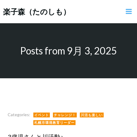
コ
楽子森（たのしも）
ン
テ
ン
ツ
へ
ス
Posts from 9月 3, 2025
キ
ッ
プ
Categories:
イベント
チャレンジ！
川活も楽しい
札幌市環境教育リーダー
3歳児さんと川活動♪