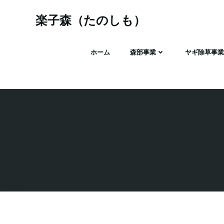
コ
ン
楽子森（たのしも）
テ
ン
ホーム
森部事業
ヤギ除草事業
ツ
へ
ス
キ
ッ
プ