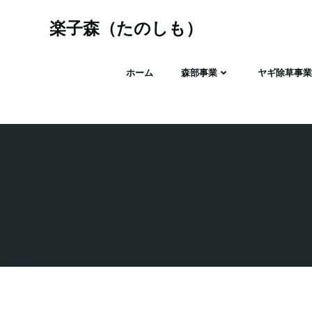
コ
ン
楽子森（たのしも）
テ
ン
ホーム
森部事業
ヤギ除草事業
ツ
へ
ス
キ
ッ
プ