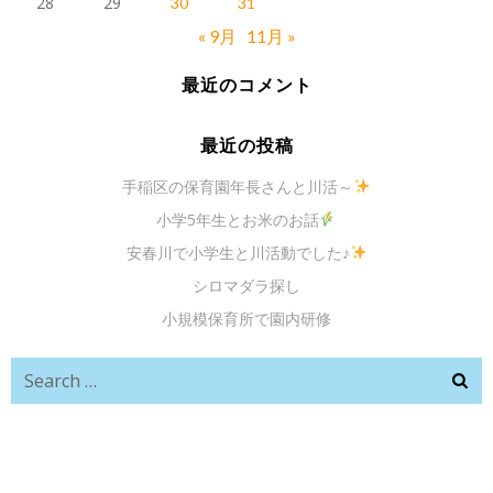
28
29
30
31
« 9月
11月 »
最近のコメント
最近の投稿
手稲区の保育園年長さんと川活～
小学5年生とお米のお話
安春川で小学生と川活動でした♪
シロマダラ探し
小規模保育所で園内研修
Search
for: