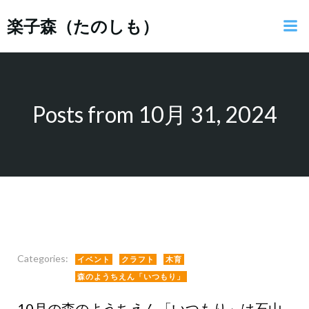
コ
楽子森（たのしも）
ン
テ
ン
ツ
へ
ス
Posts from 10月 31, 2024
キ
ッ
プ
Categories:
イベント
クラフト
木育
森のようちえん「いつもり」
10月の森のようちえん「いつもり」は石山