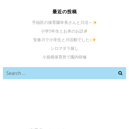
最近の投稿
手稲区の保育園年長さんと川活～
小学5年生とお米のお話
安春川で小学生と川活動でした♪
シロマダラ探し
小規模保育所で園内研修
Search
for: