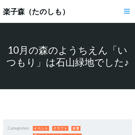
コ
楽子森（たのしも）
ン
テ
ン
ツ
へ
ス
10月の森のようちえん「い
キ
つもり」は石山緑地でした♪
ッ
プ
Categories:
イベント
クラフト
木育