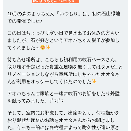
森のようちえん「いつもり」
10月の森のようちえん「いつもり」は、初の石山緑地
での開催でした♪
この日はちょっぴり寒い日で鼻水出てお休みの方もい
ましたが、石が好きというアオバちゃん親子が参加し
てくれました～
待ち合せ場所は、こちらも初利用の軟石ベースさん。
取り壊す予定だった貴重な建物を無くしてはダメだ…と
リノベーションしながら事務所にしちゃったオオタさ
んが利用をオッケーしてくれたのでした
アオバちゃんご家族と一緒に軟石のお話をしたり外壁
を触ってみました。ｻﾞﾗｻﾞﾗ
そして、室内にお邪魔して、出席をとり、何種類かを
おり混ぜた床材のお話をオオタさんからお聞きまし
た。うっちー的には各樹種によって耐久性が違い厚さ