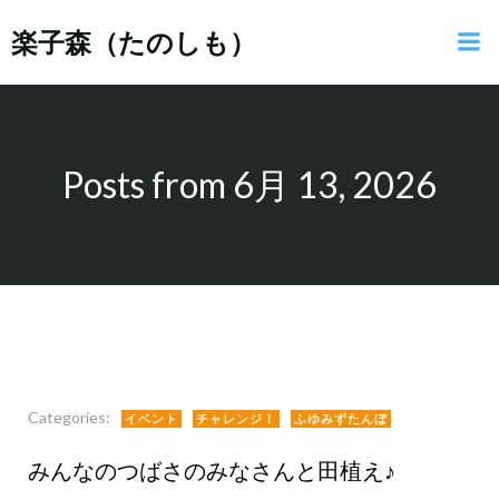
コ
楽子森（たのしも）
ン
テ
ン
ツ
へ
ス
Posts from 6月 13, 2026
キ
ッ
プ
Categories:
イベント
チャレンジ！
ふゆみずたんぼ
みんなのつばさのみなさんと田植え♪