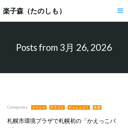
コ
楽子森（たのしも）
ン
テ
ン
ツ
へ
ス
Posts from 3月 26, 2026
キ
ッ
プ
Categories:
イベント
クラフト
チャレンジ！
木育
札幌市環境プラザで札幌初の「かえっこバ