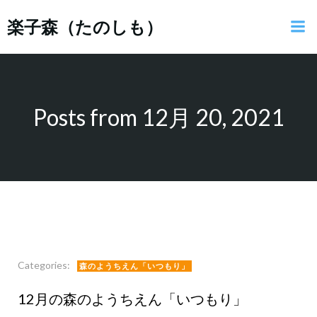
コ
楽子森（たのしも）
ン
テ
ン
ツ
へ
ス
Posts from 12月 20, 2021
キ
ッ
プ
Categories:
森のようちえん「いつもり」
12月の森のようちえん「いつもり」