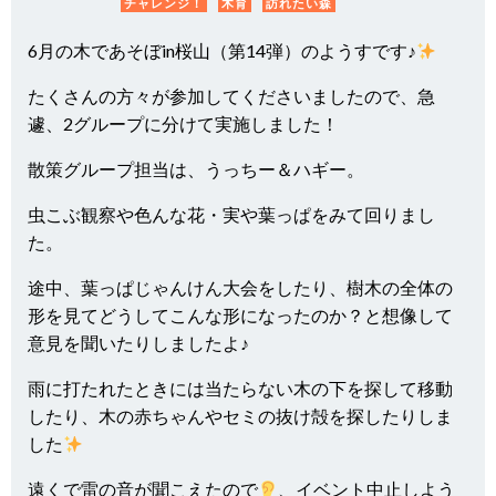
チャレンジ！
木育
訪れたい森
6月の木であそぼin桜山（第14弾）のようすです♪
たくさんの方々が参加してくださいましたので、急
遽、2グループに分けて実施しました！
散策グループ担当は、うっちー＆ハギー。
虫こぶ観察や色んな花・実や葉っぱをみて回りまし
た。
途中、葉っぱじゃんけん大会をしたり、樹木の全体の
形を見てどうしてこんな形になったのか？と想像して
意見を聞いたりしましたよ♪
雨に打たれたときには当たらない木の下を探して移動
したり、木の赤ちゃんやセミの抜け殻を探したりしま
した
遠くで雷の音が聞こえたので
、イベント中止しよう