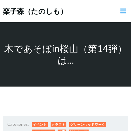
コ
楽子森（たのしも）
ン
テ
ン
ツ
へ
ス
木であそぼin桜山（第14弾）
キ
は…
ッ
プ
Categories:
イベント
クラフト
グリーンウッドワーク