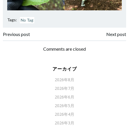
Tags:
No Tag
Post
Post
Previous post
Next post
navigation
navigation
Comments are closed
アーカイブ
2026年8月
2026年7月
2026年6月
2026年5月
2026年4月
2026年3月