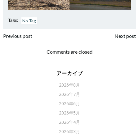
Tags:
No Tag
Post
Post
Previous post
Next post
navigation
navigation
Comments are closed
アーカイブ
2026年8月
2026年7月
2026年6月
2026年5月
2026年4月
2026年3月