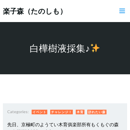
コ
楽子森（たのしも）
ン
テ
ン
ツ
へ
ス
白樺樹液採集♪
キ
ッ
プ
Categories:
イベント
チャレンジ！
木育
訪れたい森
先日、京極町のようてい木育俱楽部所有もくもぐの森